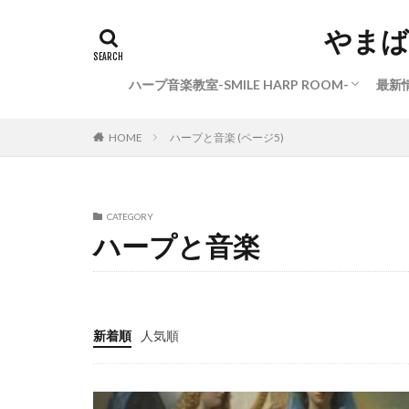
やまばたまい
ハープ音楽教室-SMILE HARP ROOM-
最新
【2026年度版】ハープ音楽教室についての
オンラインレッスン
動画講座
ハープのグループレッスンについて
【現在募集中の講座】-小型ハープ奏者＆講
発表会のご案内
ハ
HOME
ハープと音楽 (ページ5)
お知らせ
師育成コース-《初級》、《中級》
CATEGORY
ハープと音楽
新着順
人気順