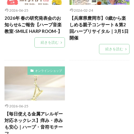
2026-06-25
2026-02-24
2026年 春の研究発表会のお
【兵庫県豊岡市】0歳から楽
知らせ&ご報告【ハープ音楽
しめる親子コンサート＆第2
教室-SMILE HARP ROOM-】
回ハープリサイタル｜3月1日
開催
続きを読む
続きを読む
オンラインショップ
2026-06-25
【毎日使える金属アレルギー
対応ネックレス】痒み・赤み
も安心｜ハープ・音符モチー
フ