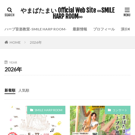
やまばたまい Official Web Site ∞SMILE
HARP ROOM∞
ハープ音楽教室-SMILE HARP ROOM-
最新情報
プロフィール
演奏依
HOME
2026年
YEAR
2026年
新着順
人気順
SMILE HARP ROOM
コンサート