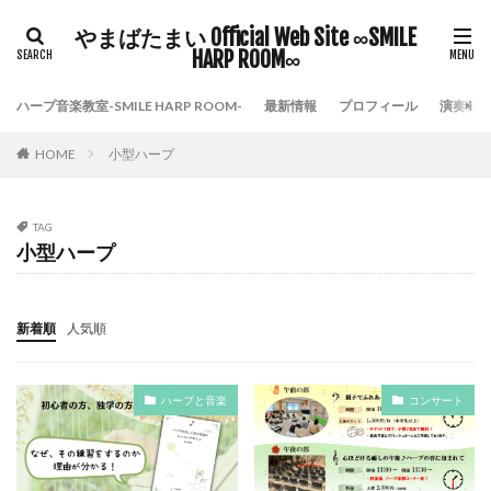
やまばたまい Official Web Site ∞SMILE
HARP ROOM∞
ハープ音楽教室-SMILE HARP ROOM-
最新情報
プロフィール
演奏依
HOME
小型ハープ
TAG
小型ハープ
新着順
人気順
ハープと音楽
コンサート