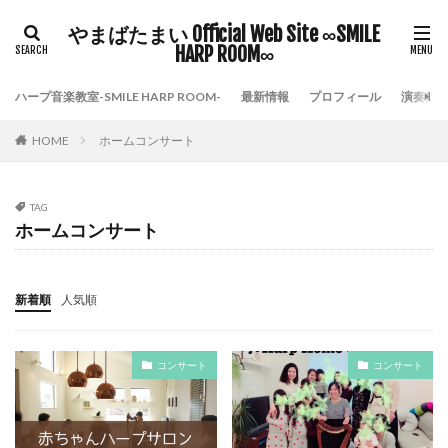
やまばたまい Official Web Site ∞SMILE
HARP ROOM∞
ハープ音楽教室-SMILE HARP ROOM-
最新情報
プロフィール
演奏依
HOME
ホームコンサート
TAG
ホームコンサート
新着順
人気順
コンサート
コンサート