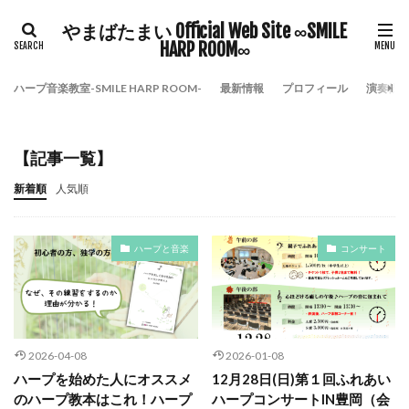
やまばたまい Official Web Site ∞SMILE
HARP ROOM∞
ハープ音楽教室-SMILE HARP ROOM-
最新情報
プロフィール
演奏依
【記事一覧】
新着順
人気順
ハープと音楽
コンサート
2026-04-08
2026-01-08
ハープを始めた人にオススメ
12月28日(日)第１回ふれあい
のハープ教本はこれ！ハープ
ハープコンサートIN豊岡（会